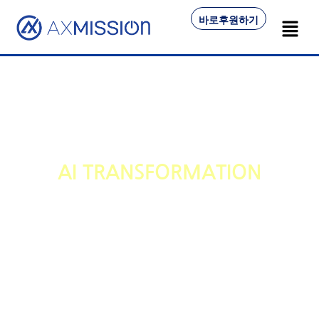
바로후원하기
AI TRANSFORMATION
MINISTRY
AI Education: Be the Light of
the World, the Seed of Hope.
The AI war triggered by ChatGPT will bring
significant changes to pastoral settings as